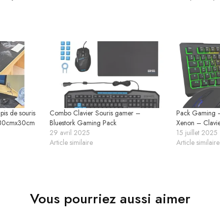
pis de souris
Combo Clavier Souris gamer –
Pack Gaming 
/ 80cmx30cm
Bluestork Gaming Pack
Xenon – Clavie
29 avril 2025
15 juillet 2025
Article similaire
Article similaire
Vous pourriez aussi aimer