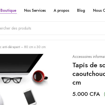
Boutique
Nos Services
A propos
Blog
Nous C
uc anti-dérapant – 80 cm x 30 cm
Accessoires informa
Tapis de s
caoutchouc
cm
5.000
CFA