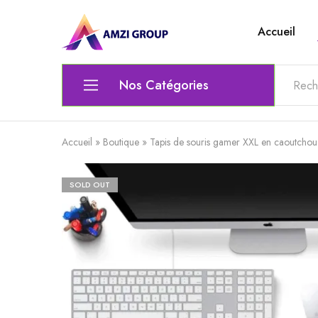
Accueil
Amzi
Le
Group
top
de
l'electronique
Nos Catégories
Ordinateur
Accueil
»
Boutique
»
Tapis de souris gamer XXL en caoutcho
Matériel Électrique & Éclairage
SOLD OUT
Outils scolaires et bureautiques
Lunettes
Chaise gamer
Audio et Vidéo
Clavier / Souris