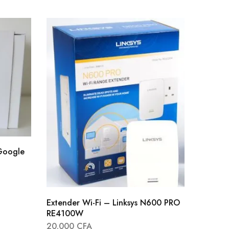
 Google
ENHANC
Extender Wi-Fi – Linksys N600 PRO
Casque
RE4100W
5.000
20.000
CFA