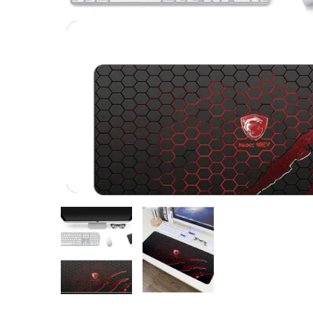
Montres
Manette et controller
Boitier gamer
Accessoires informatiques
Système de securité
Blog
Autres accessoires gamer