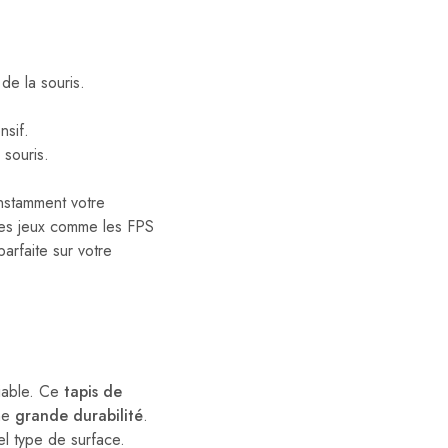
de la souris.
nsif.
 souris.
nstamment votre
des jeux comme les FPS
rfaite sur votre
fiable. Ce
tapis de
ne
grande durabilité
.
el type de surface.