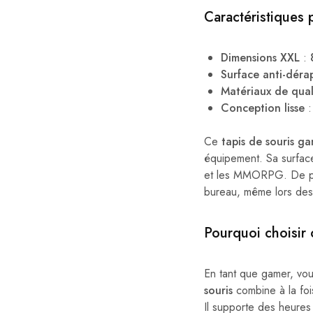
Caractéristiques p
Dimensions XXL
:
Surface anti-déra
Matériaux de qual
Conception lisse
:
Ce
tapis de souris g
équipement. Sa surface
et les MMORPG. De plus
bureau, même lors des 
Pourquoi choisir 
En tant que gamer, vou
souris
combine à la fo
Il supporte des heures 