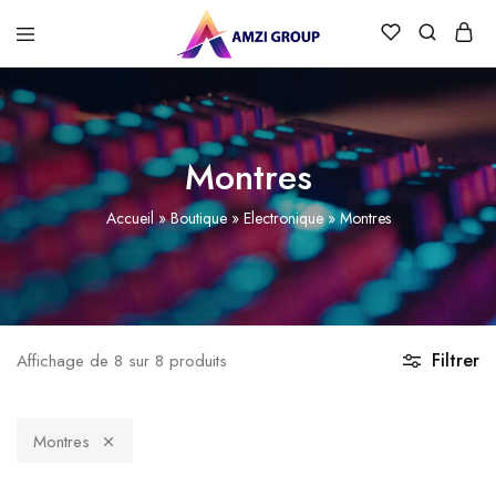
Montres
Accueil
»
Boutique
»
Electronique
»
Montres
Filtrer
Affichage de
8
sur
8
produits
Montres