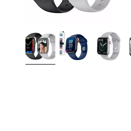
Montres
Manette et controller
Boitier gamer
Accessoires informatiques
Système de securité
Blog
Autres accessoires gamer