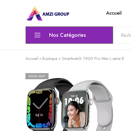
Accueil
Amzi
Le
Group
top
de
l'electronique
Nos Catégories
Ordinateur
Accueil
»
Boutique
»
Smartwatch T900 Pro Max L serie 8
Matériel Électrique & Éclairage
SOLD OUT
Outils scolaires et bureautiques
Lunettes
Chaise gamer
Audio et Vidéo
Clavier / Souris