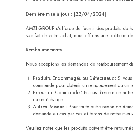
Montres
Dernière mise à jour : [22/04/2024]
Manette et controller
AMZI GROUP s’efforce de fournir des produits de hau
satisfait de votre achat, nous offrons une politique d
Boitier gamer
Accessoires informatiques
Remboursements
Système de securité
Nous acceptons les demandes de remboursement dans
Blog
Produits Endommagés ou Défectueux :
Si vous
commande pour obtenir un remplacement ou un r
Autres accessoires gamer
Erreur de Commande :
En cas d’erreur de notre
ou un échange.
Autres Raisons :
Pour toute autre raison de dema
demande au cas par cas et ferons de notre mieux p
Veuillez noter que les produits doivent être retournés