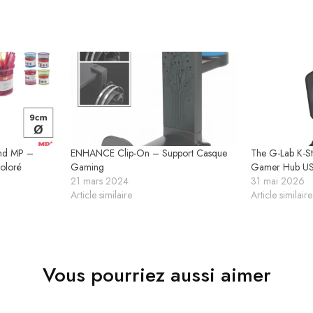
ond MP –
ENHANCE Clip-On – Support Casque
The G-Lab K-S
Coloré
Gaming
Gamer Hub US
21 mars 2024
31 mai 2026
Article similaire
Article similaire
Vous pourriez aussi aimer