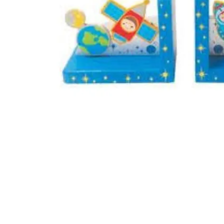
Montres
Manette et controller
Boitier gamer
Accessoires informatiques
Système de securité
Blog
Autres accessoires gamer