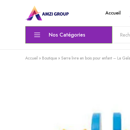
Accueil
Amzi
Le
Group
top
de
l'electronique
Nos Catégories
Ordinateur
Accueil
»
Boutique
»
Serre livre en bois pour enfant – La Gal
Matériel Électrique & Éclairage
Outils scolaires et bureautiques
Lunettes
Chaise gamer
Audio et Vidéo
Clavier / Souris