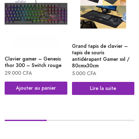
Grand tapis de clavier –
tapis de souris
Clavier gamer – Genesis
antidérapant Gamer xxl /
thor 300 – Switch rouge
80cmx30cm
29.000
CFA
5.000
CFA
Ajouter au panier
Lire la suite