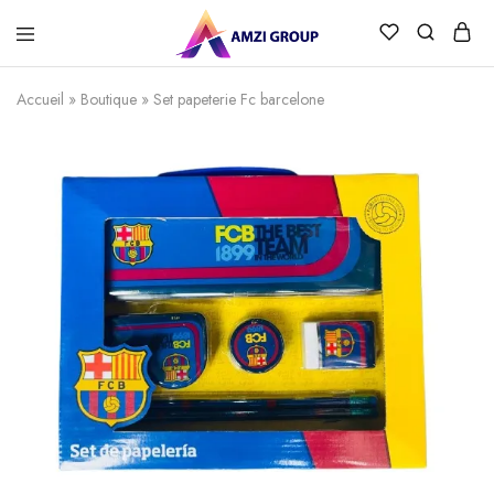
Accueil
»
Boutique
»
Set papeterie Fc barcelone