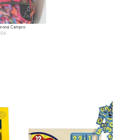
erona Campro
024