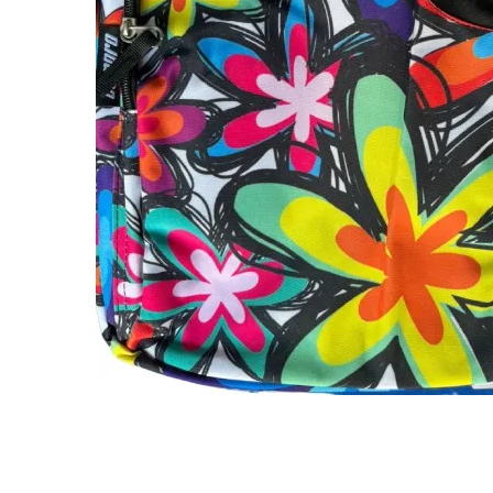
Montres
Manette et controller
Boitier gamer
Accessoires informatiques
Système de securité
Blog
Autres accessoires gamer