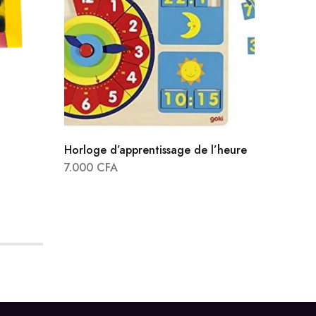
Horloge d’apprentissage de l’heure
Sac à B
7.000
CFA
25x28x
6.500