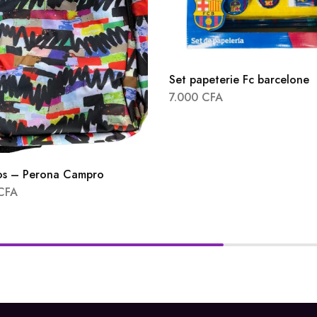
Set papeterie Fc barcelone
7.000
CFA
os – Perona Campro
CFA