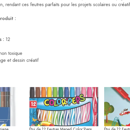
on, rendant ces feutres parfaits pour les projets scolaires ou créati
roduit :
 :
12
e
non toxique
ge et dessin créatif
riage
Étui de 12 Feutres Maped Color’Peps
Étui de 12 Feut