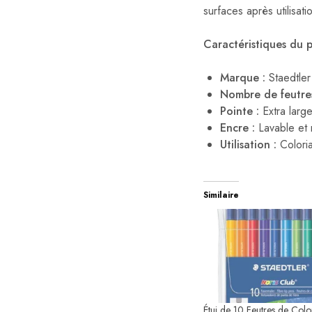
surfaces après utilisati
Caractéristiques du p
Marque :
Staedtler
Nombre de feutres
Pointe :
Extra larg
Encre :
Lavable et 
Utilisation :
Coloria
Similaire
Étui de 10 Feutres de Colo