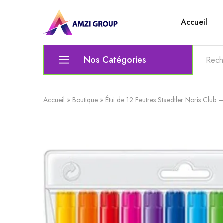
Accueil
Amzi
Le
Group
top
de
l'electronique
Nos Catégories
Ordinateur
Accueil
»
Boutique
»
Étui de 12 Feutres Staedtler Noris Club 
Matériel Électrique & Éclairage
Outils scolaires et bureautiques
Lunettes
Chaise gamer
Audio et Vidéo
Clavier / Souris