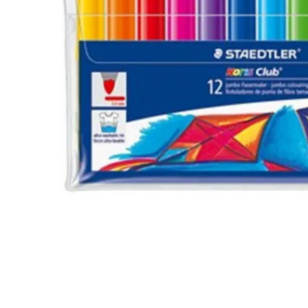
Montres
Manette et controller
Boitier gamer
Accessoires informatiques
Système de securité
Blog
Autres accessoires gamer