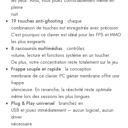
les yeux. Ainsi, vous jouez confortablement même en
pleine
nuit
19 touches anti-ghosting
: chaque
combinaison de touches est enregistrée avec précision.
C’est pourquoi ce clavier est idéal pour les FPS et MMO
les plus exigeants
8 raccourcis multimédias
: contrôlez
volume, lecture et fonctions système en un toucher.
De plus, votre concentration reste totalement sur le jeu
Frappe souple et rapide
: la conception
membrane de ce clavier PC gamer membrane offre une
frappe
silencieuse. En revanche, la réactivité reste optimale
même lors des sessions les plus longues
Plug & Play universel
: branchez en
USB et jouez immédiatement — aucun logiciel, aucun
driver
nécessaire