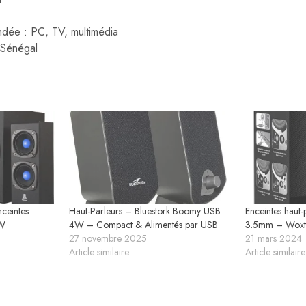
ndée : PC, TV, multimédia
 Sénégal
ceintes
Haut-Parleurs – Bluestork Boomy USB
Enceintes haut-
0W
4W – Compact & Alimentés par USB
3.5mm – Woxte
27 novembre 2025
21 mars 2024
Article similaire
Article similaire