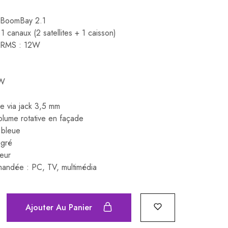
 BoomBay 2.1
 canaux (2 satellites + 1 caisson)
e RMS : 12W
2W
ire via jack 3,5 mm
ume rotative en façade
 bleue
égré
teur
mmandée : PC, TV, multimédia
Ajouter Au Panier