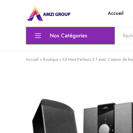
Accueil
Amzi
Le
Group
top
de
l'electronique
Nos Catégories
Ordinateur
Accueil
»
Boutique
»
Kit Haut-Parleurs 2.1 avec Caisson de B
Matériel Électrique & Éclairage
Outils scolaires et bureautiques
Lunettes
Chaise gamer
Audio et Vidéo
Clavier / Souris