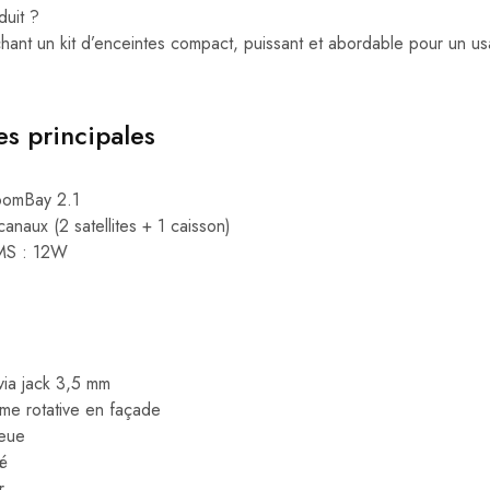
duit ?
rchant un kit d’enceintes compact, puissant et abordable pour un u
es principales
oomBay 2.1
anaux (2 satellites + 1 caisson)
RMS : 12W
 via jack 3,5 mm
e rotative en façade
leue
ré
r