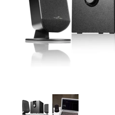
Montres
Manette et controller
Boitier gamer
Accessoires informatiques
Système de securité
Blog
Autres accessoires gamer