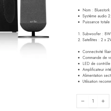
Nom : Bluestork
Système audio 2.1
Puissance total
Subwoofer : 8W
Satellites : 2 x 
Connectivité fila
Commande de vol
LED de contrôle
Amplificateur int
Alimentation sec
Utilisation reco