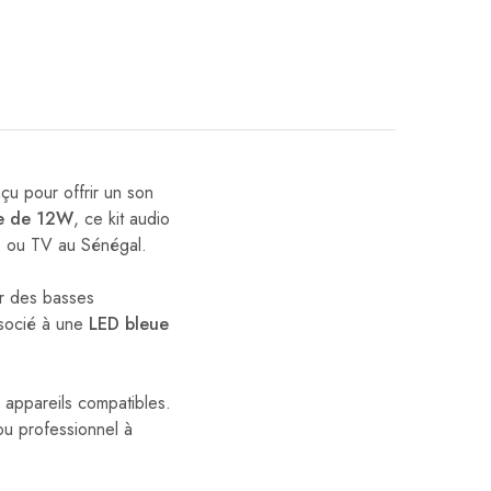
u pour offrir un son
le de 12W
, ce kit audio
PC ou TV au Sénégal.
r des basses
ssocié à une
LED bleue
 appareils compatibles.
ou professionnel à