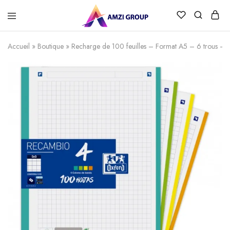
Accueil
»
Boutique
»
Recharge de 100 feuilles – Format A5 – 6 trous 