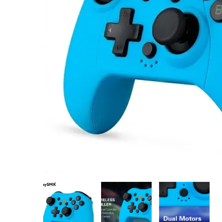
Montres
Manette et controller
Boitier gamer
Accessoires informatiques
Système de securité
Blog
Autres accessoires gamer