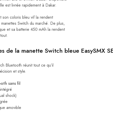
lle est livrée rapidement à Dakar.
t son coloris bleu vif la rendent
s manettes Switch du marché. De plus,
que et sa batterie 450 mAh la rendent
tout.
ues de la manette Switch bleue EasySMX S
ch Bluetooth réunit tout ce qu’il
cision et style.
oth sans fil
intégré
ual shock)
égrée
que amovible