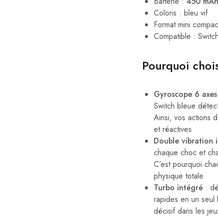
Batterie :
450 mA
Coloris : bleu vif
Format mini compac
Compatible : Switc
Pourquoi choi
Gyroscope 6 axes 
Switch bleue détec
Ainsi, vos actions d
et réactives
Double vibration 
chaque choc et cha
C’est pourquoi cha
physique totale
Turbo intégré
: dé
rapides en un seul 
décisif dans les je