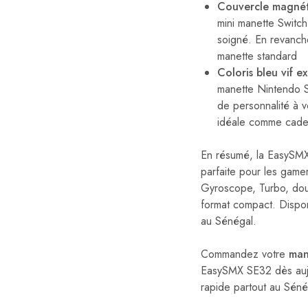
Couvercle magnét
mini manette Switch
soigné. En revanche
manette standard
Coloris bleu vif ex
manette Nintendo S
de personnalité à v
idéale comme cadea
En résumé, la EasySMX
parfaite pour les game
Gyroscope, Turbo, doub
format compact. Dispon
au Sénégal.
Commandez votre
man
EasySMX SE32 dès aujour
rapide partout au Sénég