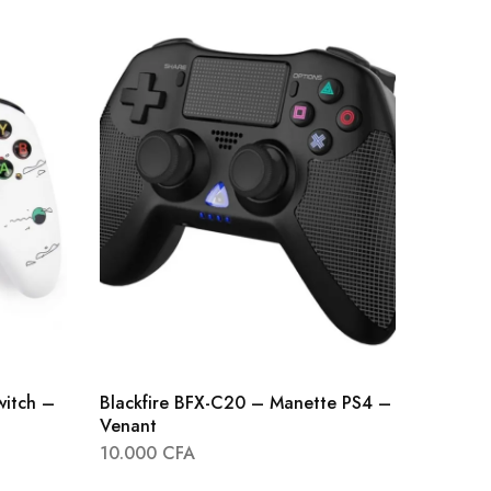
Manette
compact
20.00
itch –
Blackfire BFX-C20 – Manette PS4 –
Venant
10.000
CFA