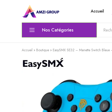
Accueil
Amzi
Le
Group
top
de
l'electronique
Nos Catégories
Ordinateur
Accueil
»
Boutique
»
EasySMX SE32 – Manette Switch Bleue 
Matériel Électrique & Éclairage
Outils scolaires et bureautiques
Lunettes
Chaise gamer
Audio et Vidéo
Clavier / Souris