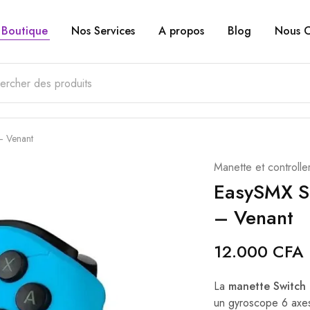
Boutique
Nos Services
A propos
Blog
Nous C
– Venant
Manette et controlle
EasySMX S
– Venant
12.000
CFA
La
manette Switch 
un gyroscope 6 axes,