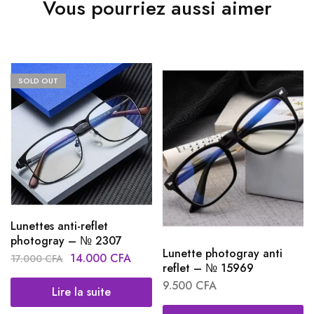
Vous pourriez aussi aimer
SOLD OUT
Lunettes anti-reflet
photogray – № 2307
Lunette photogray anti
14.000
CFA
17.000
CFA
reflet – № 15969
9.500
CFA
Lire la suite