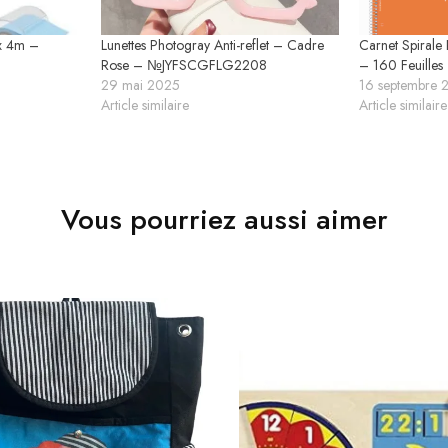
 x 4m –
Lunettes Photogray Anti-reflet – Cadre
Carnet Spirale
Rose – №JYFSCGFLG2208
– 160 Feuille
29 mai 2025
16 septembre 
Article similaire
Article similaire
Vous pourriez aussi aimer