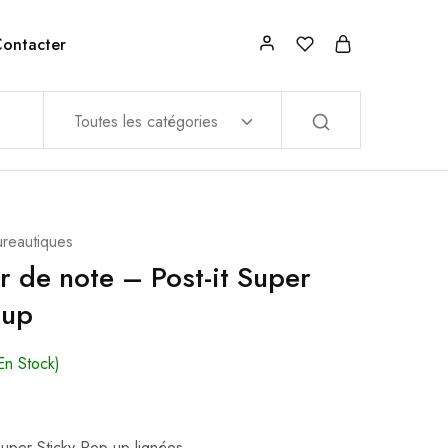
ontacter
Toutes les catégories
ureautiques
r de note – Post-it Super
-up
En Stock)
uper Sticky Pop-up lignées