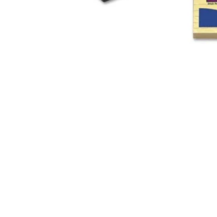
Montres
Manette et controller
Boitier gamer
Accessoires informatiques
Système de securité
Blog
Autres accessoires gamer