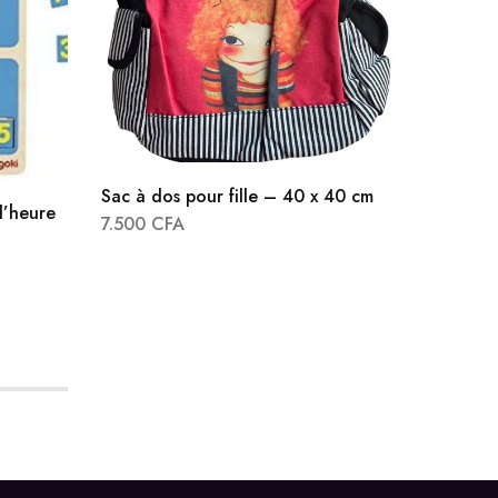
Sac à dos pour fille – 40 x 40 cm
l’heure
7.500
CFA
Sac à 
15.000