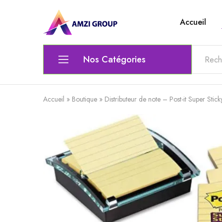
Accueil
Amzi
Le
Group
top
de
l'electronique
Nos Catégories
Ordinateur
Accueil
»
Boutique
»
Distributeur de note – Post-it Super Stic
Matériel Électrique & Éclairage
Outils scolaires et bureautiques
Lunettes
Chaise gamer
Audio et Vidéo
Clavier / Souris