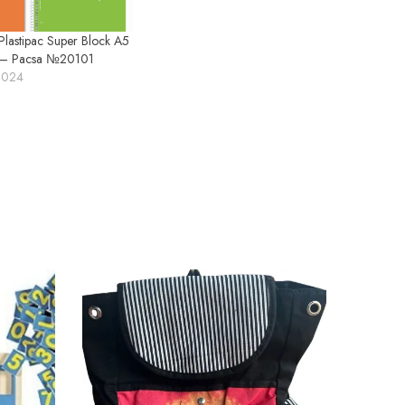
 Plastipac Super Block A5
s – Pacsa №20101
2024