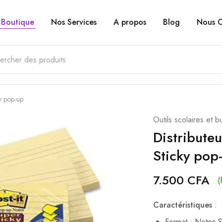
Boutique
Nos Services
A propos
Blog
Nous C
ky pop-up
Outils scolaires et b
Distributeu
Sticky pop
7.500
CFA
(
Caractéristiques
:
Format : Notes S