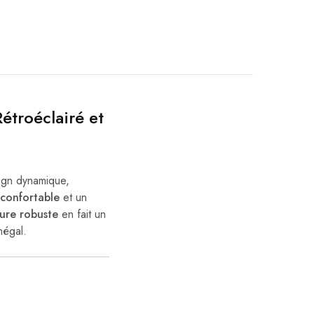
étroéclairé et
sign dynamique,
 confortable
et un
ture robuste
en fait un
négal.