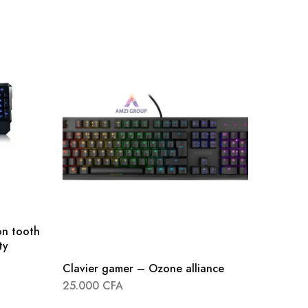
on tooth
ty
Clavier gamer – Ozone alliance
Clavier
25.000
CFA
37.000