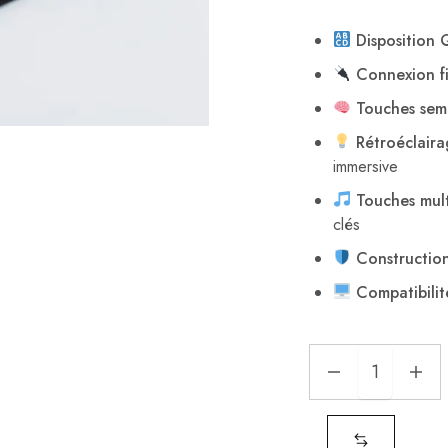
Dispositio
Connexion fi
Touches sem
Rétroéclair
immersive
Touches mul
clés
Constructio
Compatibilit