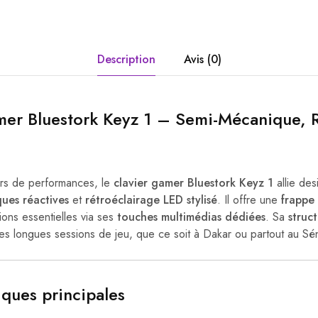
Description
Avis (0)
mer Bluestork Keyz 1 – Semi-Mécanique, R
rs de performances, le
clavier gamer Bluestork Keyz 1
allie de
ues réactives
et
rétroéclairage LED stylisé
. Il offre une
frappe
ions essentielles via ses
touches multimédias dédiées
. Sa
struc
 les longues sessions de jeu, que ce soit à Dakar ou partout au Sé
iques principales