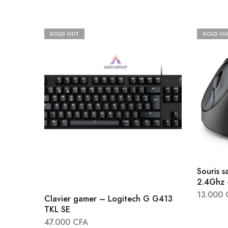
SOLD OUT
SOLD OU
Souris s
2.4Ghz 
13.000
Clavier gamer – Logitech G G413
TKL SE
47.000
CFA