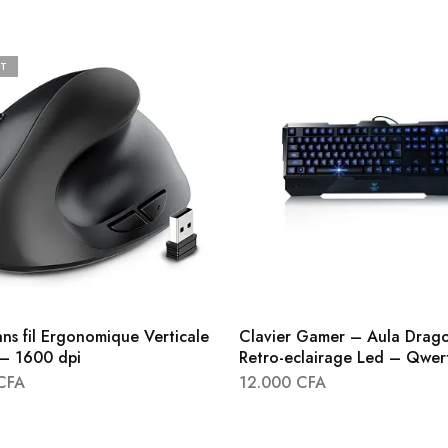
T
ans fil Ergonomique Verticale
Clavier Gamer – Aula Drag
– 1600 dpi
Retro-eclairage Led – Qwer
CFA
12.000
CFA