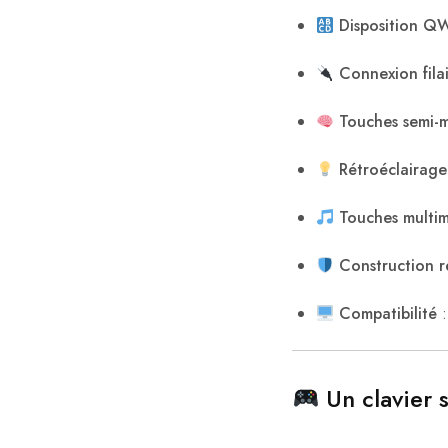
Disposition 
Connexion fila
Touches semi-
Rétroéclairag
Touches multi
Construction 
Compatibilité
:
Un clavier 