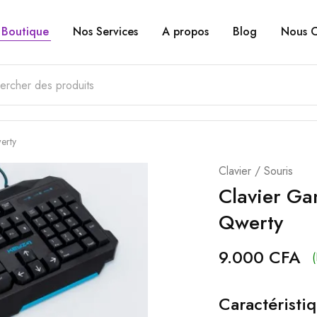
Boutique
Nos Services
A propos
Blog
Nous C
erty
Clavier / Souris
Clavier Ga
Qwerty
9.000
CFA
(
Caractéristiq