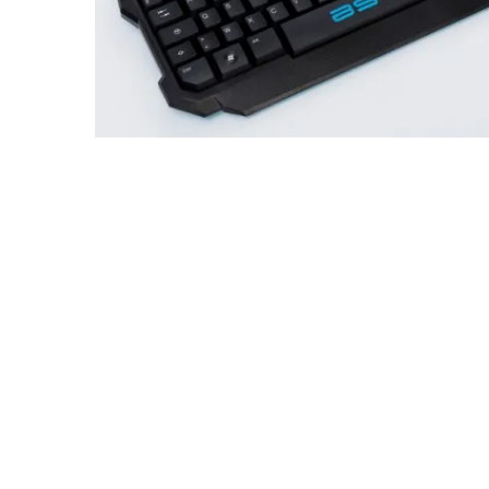
Montres
Manette et controller
Boitier gamer
Accessoires informatiques
Système de securité
Blog
Autres accessoires gamer