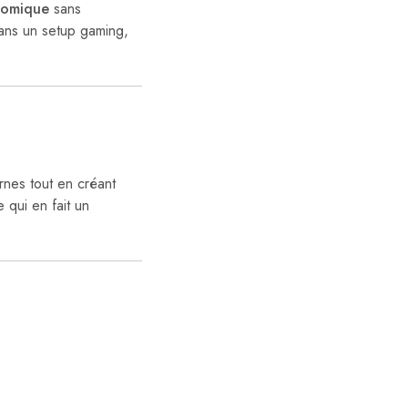
nomique
sans
dans un setup gaming,
rnes tout en créant
e qui en fait un