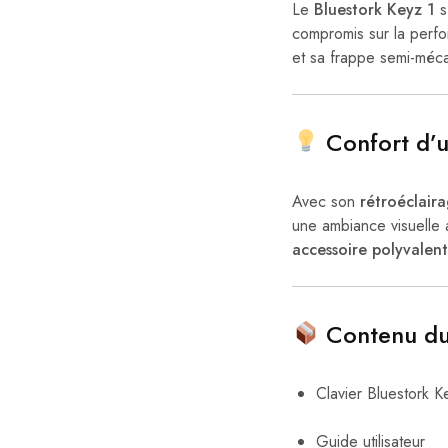
Le
Bluestork Keyz 1
s
compromis sur la perf
et sa frappe semi-méca
Confort d’u
Avec son
rétroéclair
une ambiance visuelle a
accessoire polyvalent
Contenu du
Clavier Bluestork
Guide utilisateur