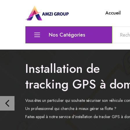
Accueil
Amzi
Le
Group
top
de
l'electronique
Nos Catégories
Ordinateur
Installation de
Matériel Électrique & Éclairage
Outils scolaires et bureautiques
tracking GPS à dom
Lunettes
Vous êtes un particulier qui souhaite sécuriser son véhicule con
Chaise gamer
Un professionnel qui cherche à mieux gérer sa flotte ?
Audio et Vidéo
Faites appel à notre service d'installation de tracker GPS à do
Clavier / Souris