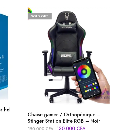
SOLD OUT
r hd
Chaise gamer / Orthopédique –
Stinger Station Elite RGB – Noir
130.000
CFA
150.000
CFA