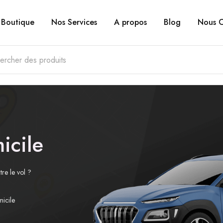
Boutique
Nos Services
A propos
Blog
Nous C
icile
tre le vol ?
micile