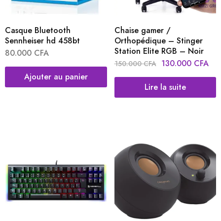
Casque Bluetooth
Chaise gamer /
Sennheiser hd 458bt
Orthopédique – Stinger
Station Elite RGB – Noir
80.000
CFA
130.000
CFA
150.000
CFA
Ajouter au panier
Lire la suite