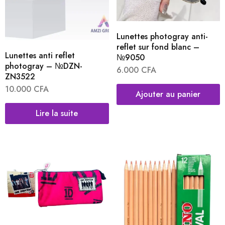
Lunettes photogray anti-
reflet sur fond blanc –
Lunettes anti reflet
№9050
photogray – №DZN-
6.000
CFA
ZN3522
10.000
CFA
Ajouter au panier
Lire la suite