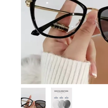
Montres
Manette et controller
Boitier gamer
Accessoires informatiques
Système de securité
Blog
Autres accessoires gamer