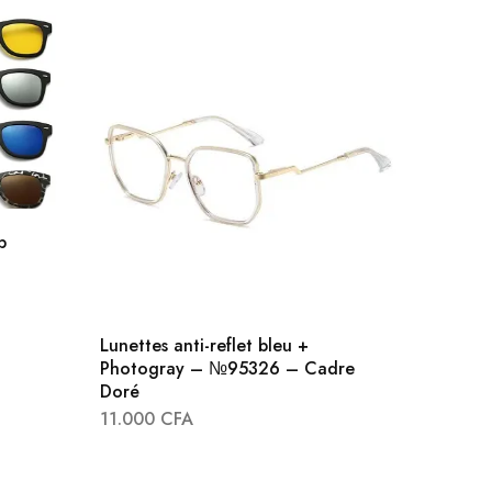
p
Lunettes anti-reflet bleu +
Photogray – №95326 – Cadre
Doré
Lunette
11.000
CFA
15969
9.500
C