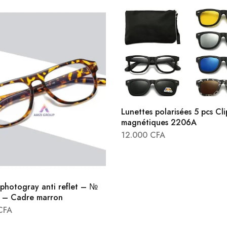
Lunettes polarisées 5 pcs Cli
magnétiques 2206A
12.000
CFA
 photogray anti reflet – №
 – Cadre marron
CFA