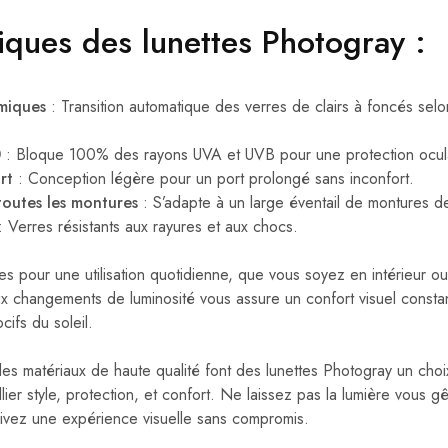
tiques des lunettes Photogray :
miques
: Transition automatique des verres de clairs à foncés selon
0
: Bloque 100% des rayons UVA et UVB pour une protection ocula
rt
: Conception légère pour un port prolongé sans inconfort.
outes les montures
: S’adapte à un large éventail de montures de
 Verres résistants aux rayures et aux chocs.
es pour une utilisation quotidienne, que vous soyez en intérieur ou 
ux changements de luminosité vous assure un confort visuel consta
ifs du soleil.
es matériaux de haute qualité font des lunettes Photogray un choi
lier style, protection, et confort. Ne laissez pas la lumière vous g
vivez une expérience visuelle sans compromis.