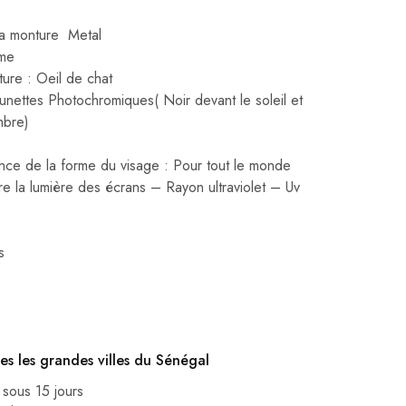
la monture Metal
me
ure : Oeil de chat
unettes Photochromiques( Noir devant le soleil et
mbre)
ce de la forme du visage : Pour tout le monde
re la lumière des écrans – Rayon ultraviolet – Uv
s
es les grandes villes du Sénégal
 sous 15 jours