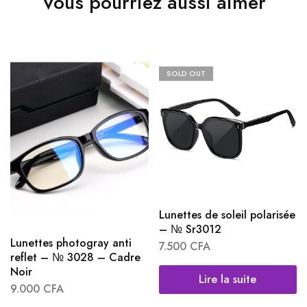
Vous pourriez aussi aimer
SOLD OUT
Lunettes de soleil polarisée
– № Sr3012
Lunettes photogray anti
7.500
CFA
reflet – № 3028 – Cadre
Noir
Lire la suite
9.000
CFA