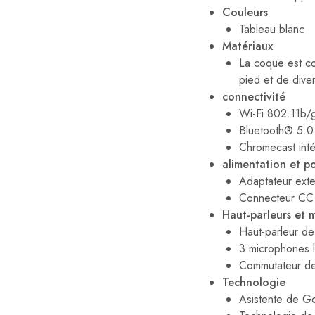
Couleurs
Tableau blanc
Matériaux
La coque est co
pied et de diver
connectivité
Wi-Fi 802.11b/
Bluetooth® 5.0
Chromecast int
alimentation et po
Adaptateur ext
Connecteur CC
Haut-parleurs et 
Haut-parleur d
3 microphones 
Commutateur de 
Technologie
Asistente de G