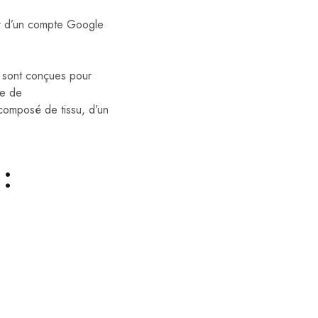
r d’un compte Google
o sont conçues pour
se de
composé de tissu, d’un
: