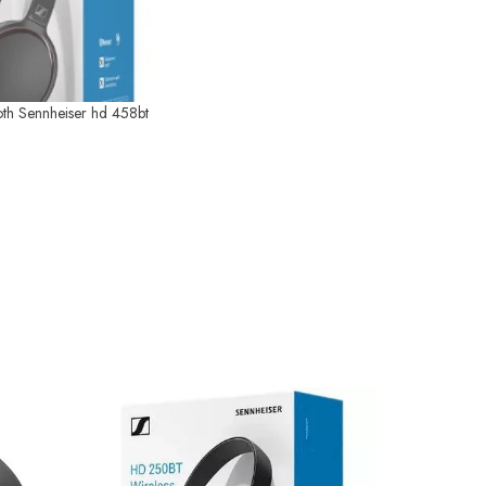
th Sennheiser hd 458bt
SOLD O