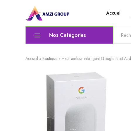
Accueil
Amzi
Le
Group
top
de
l'electronique
Nos Catégories
Ordinateur
Accueil
»
Boutique
»
Haut-parleur intelligent Google Nest Aud
Matériel Électrique & Éclairage
Outils scolaires et bureautiques
Lunettes
Chaise gamer
Audio et Vidéo
Clavier / Souris