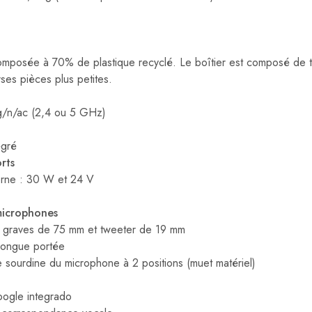
mposée à 70% de plastique recyclé. Le boîtier est composé de ti
ses pièces plus petites.
g/n/ac (2,4 ou 5 GHz)
égré
rts
erne : 30 W et 24 V
microphones
e graves de 75 mm et tweeter de 19 mm
longue portée
sourdine du microphone à 2 positions (muet matériel)
oogle integrado