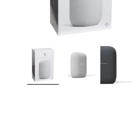
Montres
Manette et controller
Boitier gamer
Accessoires informatiques
Système de securité
Blog
Autres accessoires gamer