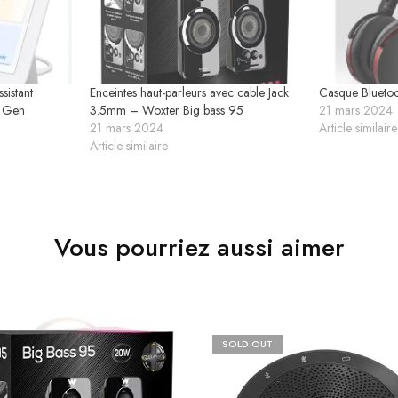
ssistant
Enceintes haut-parleurs avec cable Jack
Casque Bluetoo
 Gen
3.5mm – Woxter Big bass 95
21 mars 2024
21 mars 2024
Article similaire
Article similaire
Vous pourriez aussi aimer
SOLD OUT