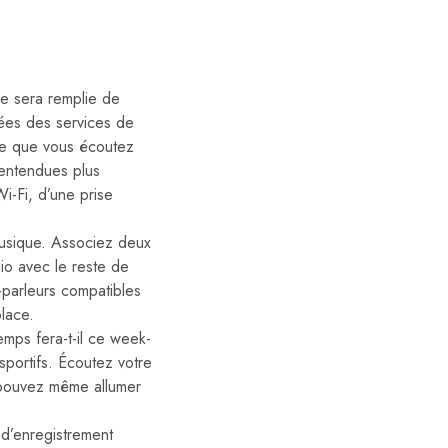
e sera remplie de
érées des services de
 ce que vous écoutez
 entendues plus
i-Fi, d’une prise
usique. Associez deux
io avec le reste de
-parleurs compatibles
place.
mps fera-t-il ce week-
portifs. Écoutez votre
 pouvez même allumer
 d’enregistrement