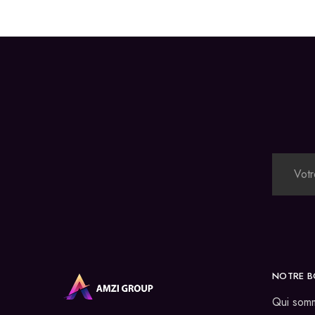
Montres
Manette et controller
Boitier gamer
Accessoires informatiques
Système de securité
Blog
Autres accessoires gamer
NOTRE B
Qui som