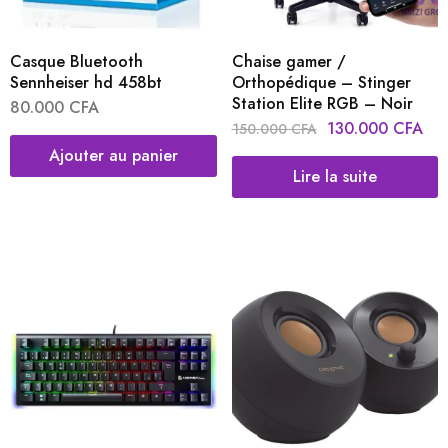
Casque Bluetooth
Chaise gamer /
Sennheiser hd 458bt
Orthopédique – Stinger
Station Elite RGB – Noir
80.000
CFA
130.000
CFA
150.000
CFA
Ajouter au panier
Lire la suite